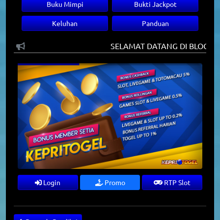
Buku Mimpi
Bukti Jackpot
Keluhan
Panduan
SELAMAT DATANG DI BLOG KEP
Login
Promo
RTP Slot