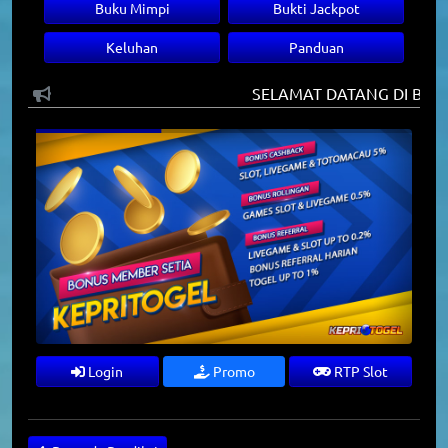
Buku Mimpi
Bukti Jackpot
Keluhan
Panduan
SELAMAT DATANG DI BLOG 
Login
Promo
RTP Slot