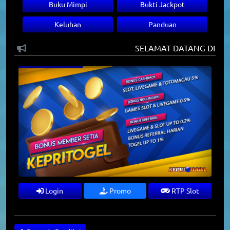
Buku Mimpi
Bukti Jackpot
Keluhan
Panduan
SELAMAT DATANG DI BLOG
Login
Promo
RTP Slot