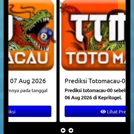
Prediksi
Totomacau-00
06 Aug 2026
Prediksi totomacau-00 sebelumnya pada tanggal
06 Aug 2026 di Kepritogel.
Lihat Prediksi