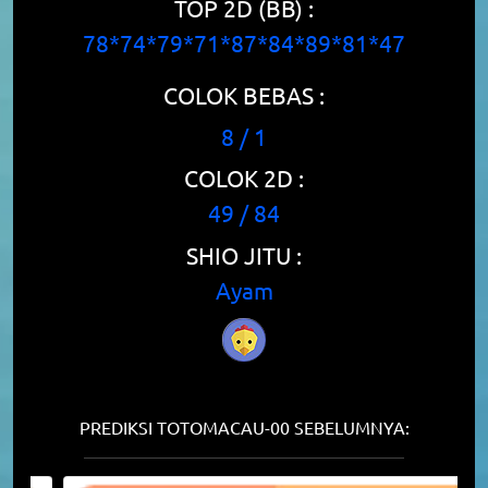
TOP 2D (BB) :
78*74*79*71*87*84*89*81*47
COLOK BEBAS :
8 / 1
COLOK 2D :
49 / 84
SHIO JITU :
Ayam
PREDIKSI TOTOMACAU-00 SEBELUMNYA: