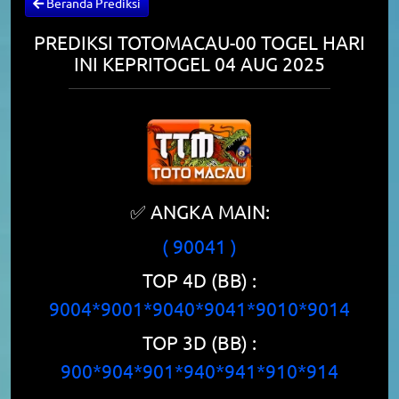
Beranda Prediksi
PREDIKSI TOTOMACAU-00 TOGEL HARI
INI KEPRITOGEL 04 AUG 2025
✅ ANGKA MAIN:
( 90041 )
TOP 4D (BB) :
9004*9001*9040*9041*9010*9014
TOP 3D (BB) :
900*904*901*940*941*910*914