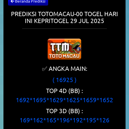
Beranda Prediksi
PREDIKSI TOTOMACAU-00 TOGEL HARI
INI KEPRITOGEL 29 JUL 2025
✅ ANGKA MAIN:
( 16925 )
TOP 4D (BB) :
1692*1695*1629*1625*1659*1652
TOP 3D (BB) :
169*162*165*196*192*195*126