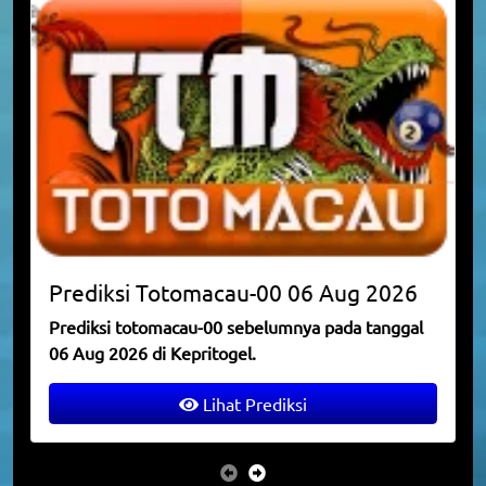
Prediksi
Totomacau-00
05 Aug 2026
Prediksi totomacau-00 sebelumnya pada tanggal
05 Aug 2026 di Kepritogel.
Lihat Prediksi