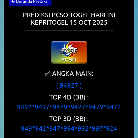
Beranda Prediksi
PREDIKSI PCSO TOGEL HARI INI
KEPRITOGEL 15 OCT 2025
✅ ANGKA MAIN:
( 94927 )
TOP 4D (BB) :
9492*9497*9429*9427*9479*9472
TOP 3D (BB) :
949*942*947*994*992*997*924