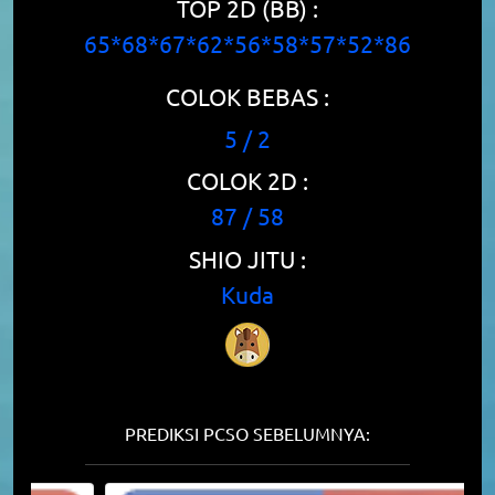
TOP 2D (BB) :
65*68*67*62*56*58*57*52*86
COLOK BEBAS :
5 / 2
COLOK 2D :
87 / 58
SHIO JITU :
Kuda
PREDIKSI PCSO SEBELUMNYA: