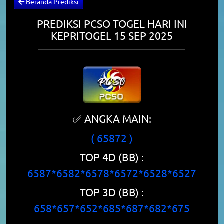
Beranda Prediksi
PREDIKSI PCSO TOGEL HARI INI
KEPRITOGEL 15 SEP 2025
✅ ANGKA MAIN:
( 65872 )
TOP 4D (BB) :
6587*6582*6578*6572*6528*6527
TOP 3D (BB) :
658*657*652*685*687*682*675