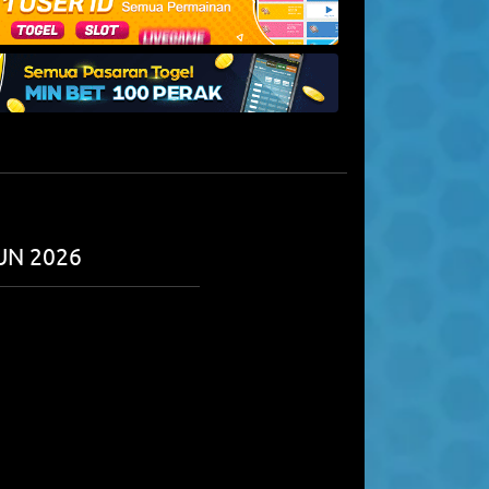
UN 2026