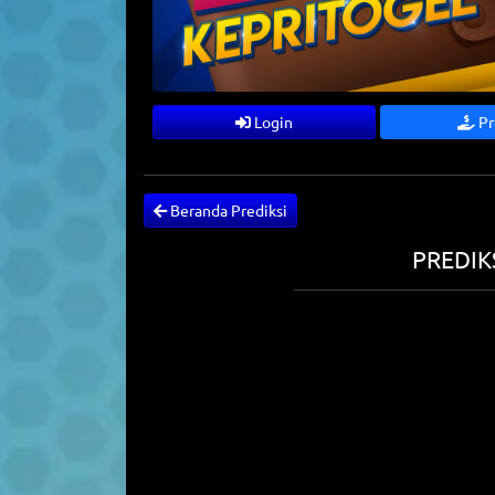
Login
Pr
Beranda Prediksi
PREDIK