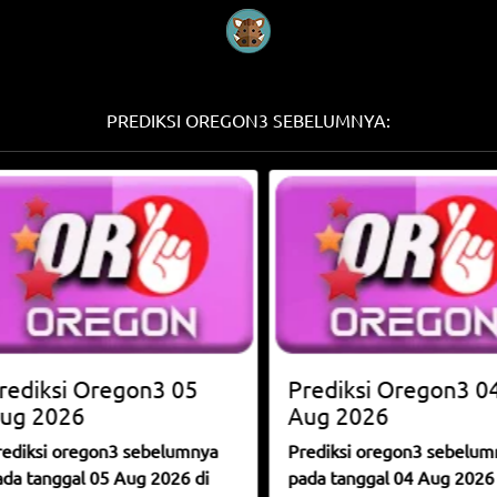
PREDIKSI OREGON3 SEBELUMNYA:
ediksi
Oregon3
05
Prediksi
Oregon3
04
g 2026
Aug 2026
diksi oregon3 sebelumnya
Prediksi oregon3 sebelumn
a tanggal 05 Aug 2026 di
pada tanggal 04 Aug 2026 d