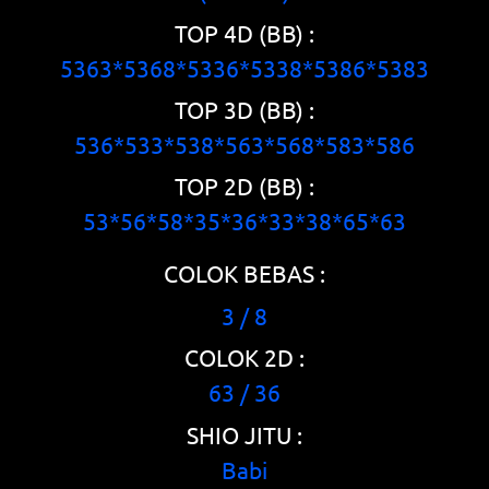
TOP 4D (BB) :
5363*5368*5336*5338*5386*5383
TOP 3D (BB) :
536*533*538*563*568*583*586
TOP 2D (BB) :
53*56*58*35*36*33*38*65*63
COLOK BEBAS :
3 / 8
COLOK 2D :
63 / 36
SHIO JITU :
Babi