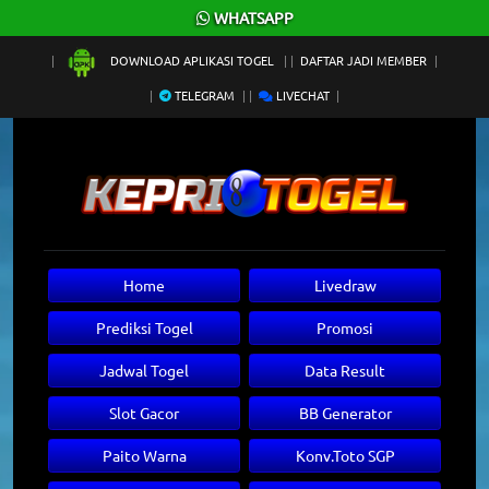
×
WHATSAPP
DOWNLOAD APLIKASI TOGEL
DAFTAR JADI MEMBER
TELEGRAM
LIVECHAT
Home
Livedraw
Prediksi Togel
Promosi
Jadwal Togel
Data Result
Slot Gacor
BB Generator
Paito Warna
Konv.Toto SGP