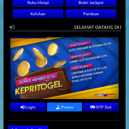
Buku Mimpi
Bukti Jackpot
Keluhan
Panduan
SELAMAT DATANG DI BLOG 
Login
Promo
RTP Slot