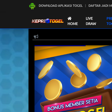
DOWNLOAD APLIKASI TOGEL
DAFTAR JADI 
LIVE
PR
HOME
DRAW
TO