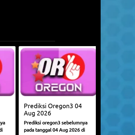
Prediksi
Oregon3
04
Prediksi
O
Aug 2026
Aug 2026
ya
Prediksi oregon3 sebelumnya
Prediksi oreg
i
pada tanggal 04 Aug 2026 di
pada tanggal 