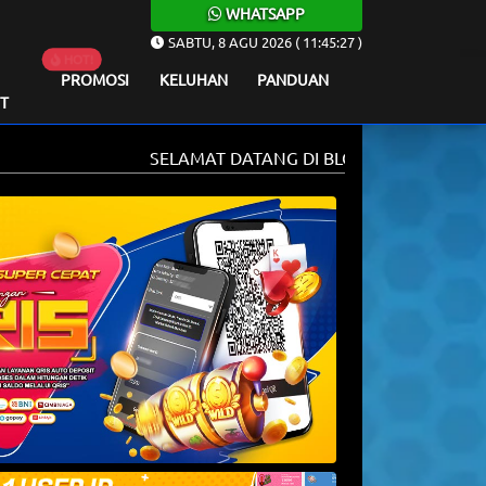
WHATSAPP
SABTU
, 8 AGU 2026
(
11
:
45
:
28
)
HOT!
PROMOSI
KELUHAN
PANDUAN
T
SELAMAT DATANG DI BLOG KEPRITOGEL SITU