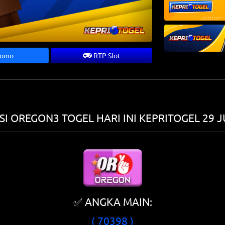
omo
RTP Slot
SI OREGON3 TOGEL HARI INI KEPRITOGEL 29 J
✅ ANGKA MAIN:
( 70398 )