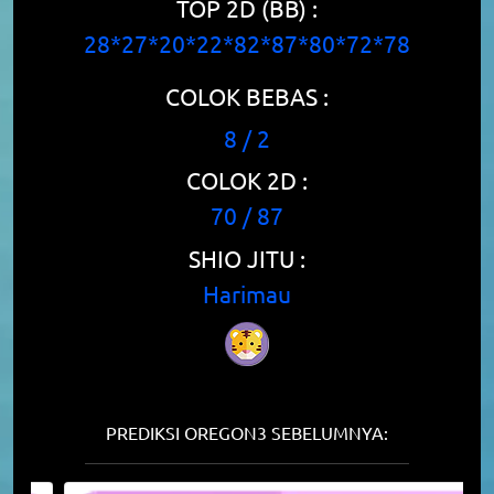
TOP 2D (BB) :
28*27*20*22*82*87*80*72*78
COLOK BEBAS :
8 / 2
COLOK 2D :
70 / 87
SHIO JITU :
Harimau
PREDIKSI OREGON3 SEBELUMNYA: