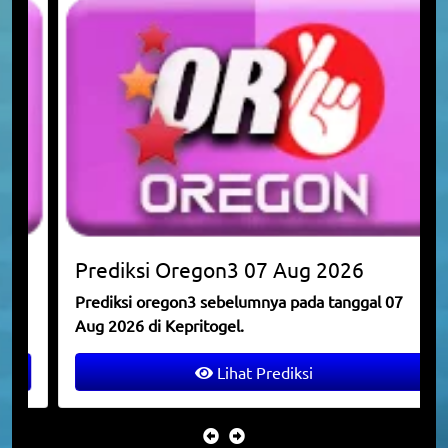
Prediksi
Oregon3
07 Aug 2026
Prediksi oregon3 sebelumnya pada tanggal 07
Aug 2026 di Kepritogel.
Lihat Prediksi