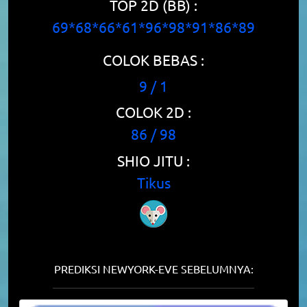
TOP 2D (BB) :
69*68*66*61*96*98*91*86*89
COLOK BEBAS :
9 / 1
COLOK 2D :
86 / 98
SHIO JITU :
Tikus
PREDIKSI NEWYORK-EVE SEBELUMNYA: