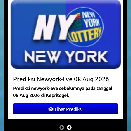
Prediksi
Newyork-Eve
08 Aug 2026
Prediksi newyork-eve sebelumnya pada tanggal
08 Aug 2026 di Kepritogel.
Lihat Prediksi