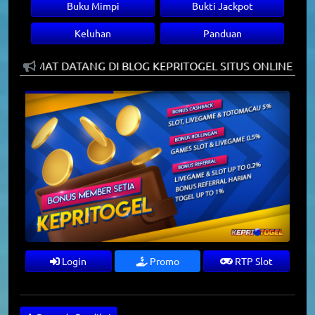
Buku Mimpi
Bukti Jackpot
Keluhan
Panduan
SELAMAT DATANG DI BLOG KEPRITOGEL SITUS ONLINE TERP
Login
Promo
RTP Slot