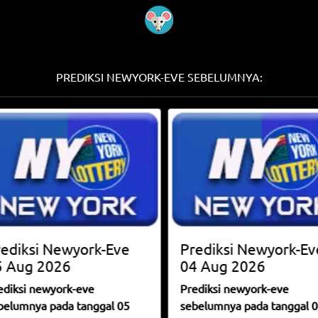
PREDIKSI NEWYORK-EVE SEBELUMNYA:
ediksi
Newyork-Eve
Prediksi
Newyork-Ev
 Aug 2026
04 Aug 2026
diksi newyork-eve
Prediksi newyork-eve
elumnya pada tanggal 05
sebelumnya pada tanggal 0