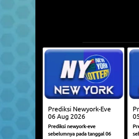
ork-Eve
Prediksi
Newyork-Eve
Pr
06 Aug 2026
05
-eve
Prediksi newyork-eve
Pre
tanggal 07
sebelumnya pada tanggal 06
seb