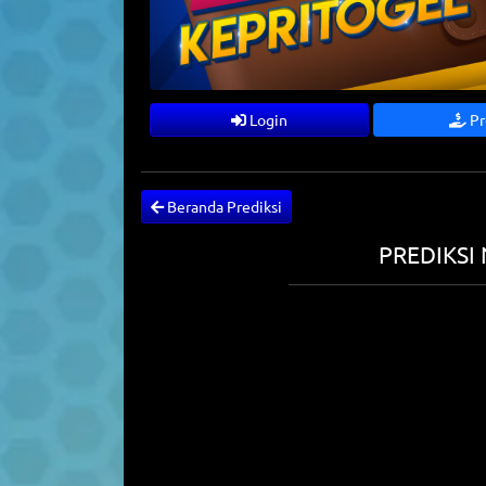
Login
Pr
Beranda Prediksi
PREDIKSI