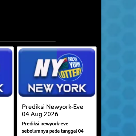
e
Prediksi
Newyork-Eve
Prediksi
Ne
03 Aug 2026
02 Aug 20
Prediksi newyork-eve
Prediksi newy
4
sebelumnya pada tanggal 03
sebelumnya pa