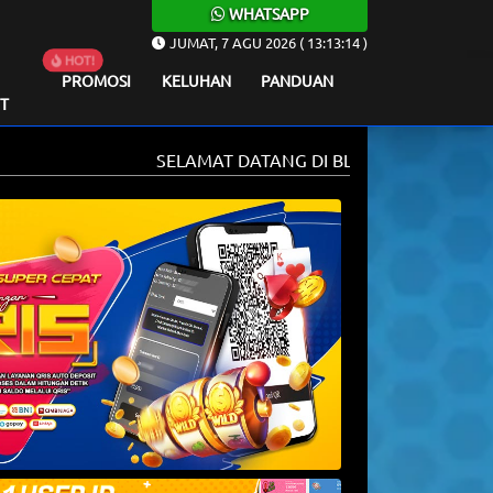
WHATSAPP
JUMAT
, 7 AGU 2026
(
13
:
13
:
15
)
HOT!
PROMOSI
KELUHAN
PANDUAN
T
SELAMAT DATANG DI BLOG KEPRITOGEL SITU