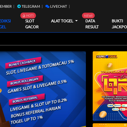
MEMBER
TELEGRAM
LIVECHAT
HOT!
NEW!
EDIKSI
SLOT
ALAT TOGEL
DATA
BUKTI
GEL
GACOR
RESULT
JACKPO