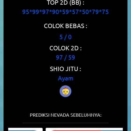
TOP 2D (BB) :
95*99*97*90*59*57*50*79*75
COLOK BEBAS :
5 / 0
COLOK 2D :
97 / 59
SHIO JITU :
Ayam
PREDIKSI NEVADA SEBELUMNYA: