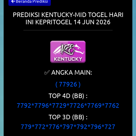
Beranda Prediksi
PREDIKSI KENTUCKY-MID TOGEL HARI
INI KEPRITOGEL 14 JUN 2026
✅ ANGKA MAIN:
( 77926 )
TOP 4D (BB) :
7792*7796*7729*7726*7769*7762
TOP 3D (BB) :
779*772*776*797*792*796*727