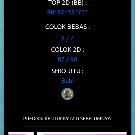
TOP 2D (BB) :
88*87*78*77*
COLOK BEBAS :
8 / 7
COLOK 2D :
87 / 88
SHIO JITU :
Babi
PREDIKSI KENTUCKY-MID SEBELUMNYA: