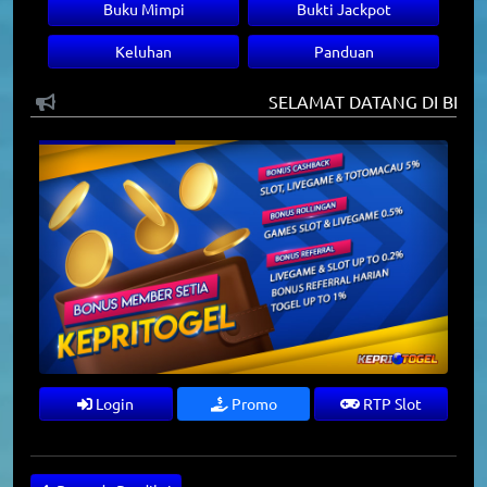
Buku Mimpi
Bukti Jackpot
Keluhan
Panduan
SELAMAT DATANG DI BLOG K
Login
Promo
RTP Slot