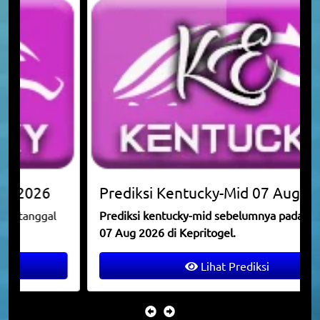
Prediksi
Kentucky-Mid
07 Aug 2026
Prediksi kentucky-mid sebelumnya pada tanggal
07 Aug 2026 di Kepritogel.
Lihat Prediksi