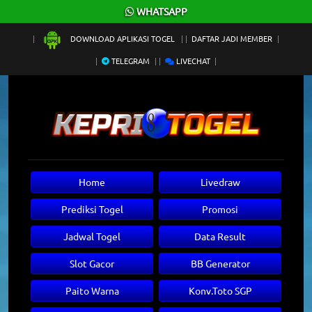
×
WHATSAPP
DOWNLOAD APLIKASI TOGEL
DAFTAR JADI MEMBER
TELEGRAM
LIVECHAT
Home
Livedraw
Prediksi Togel
Promosi
Jadwal Togel
Data Result
Slot Gacor
BB Generator
Paito Warna
Konv.Toto SGP