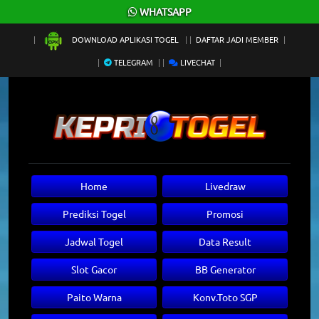
×
WHATSAPP
DOWNLOAD APLIKASI TOGEL
DAFTAR JADI MEMBER
TELEGRAM
LIVECHAT
Home
Livedraw
Prediksi Togel
Promosi
Jadwal Togel
Data Result
Slot Gacor
BB Generator
Paito Warna
Konv.Toto SGP