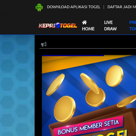
DOWNLOAD APLIKASI TOGEL
DAFTAR JADI 
LIVE
PR
HOME
DRAW
TO