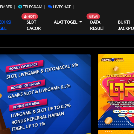
MEMBER
TELEGRAM
LIVECHAT
HOT!
NEW!
EDIKSI
SLOT
ALAT TOGEL
DATA
BUKTI
GEL
GACOR
RESULT
JACKPO