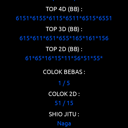
TOP 4D (BB) :
6151*6155*6115*6511*6515*6551
TOP 3D (BB) :
615*611*651*655*165*161*156
TOP 2D (BB) :
61*65*16*15*11*56*51*55*
COLOK BEBAS :
1 / 5
COLOK 2D :
51 / 15
SHIO JITU :
Naga