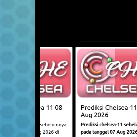
sea-11
08
Prediksi
Chelsea-11
07
Pr
Aug 2026
Au
-11 sebelumnya
Prediksi chelsea-11 sebelumnya
Pre
Aug 2026 di
pada tanggal 07 Aug 2026 di
pad