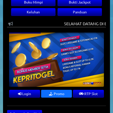
Buku Mimpi
Bukti Jackpot
Keluhan
Panduan
SELAMAT DATANG DI BLOG 
Login
Promo
RTP Slot