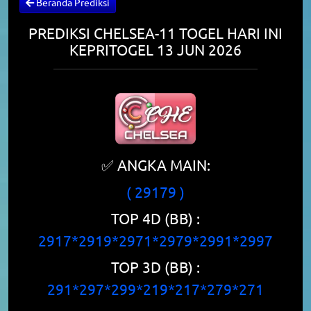
Beranda Prediksi
PREDIKSI CHELSEA-11 TOGEL HARI INI
KEPRITOGEL 13 JUN 2026
✅ ANGKA MAIN:
( 29179 )
TOP 4D (BB) :
2917*2919*2971*2979*2991*2997
TOP 3D (BB) :
291*297*299*219*217*279*271