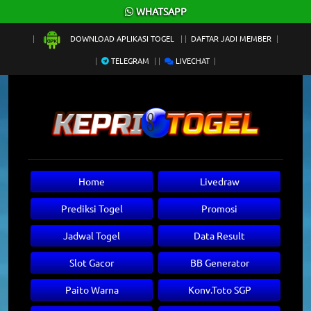
×
WHATSAPP
DOWNLOAD APLIKASI TOGEL
DAFTAR JADI MEMBER
TELEGRAM
LIVECHAT
Home
Livedraw
Prediksi Togel
Promosi
Jadwal Togel
Data Result
Slot Gacor
BB Generator
Paito Warna
Konv.Toto SGP