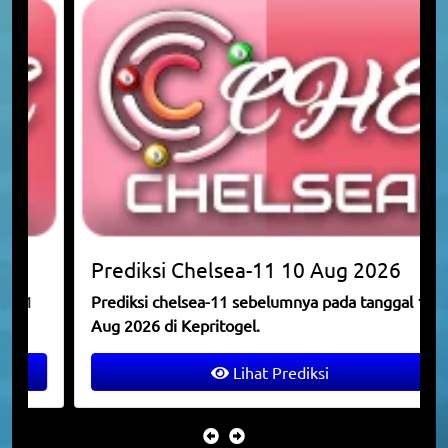
Prediksi
Chelsea-11
10 Aug 2026
Prediksi chelsea-11 sebelumnya pada tanggal 10
Aug 2026 di Kepritogel.
Lihat Prediksi