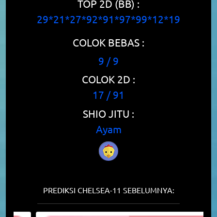
TOP 2D (BB) :
29*21*27*92*91*97*99*12*19
COLOK BEBAS :
9 / 9
COLOK 2D :
17 / 91
SHIO JITU :
Ayam
PREDIKSI CHELSEA-11 SEBELUMNYA: