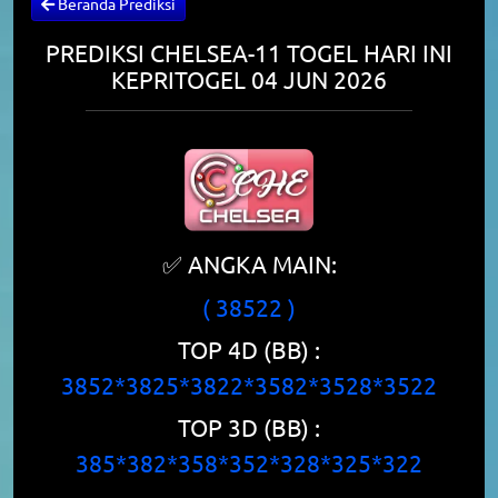
Beranda Prediksi
PREDIKSI CHELSEA-11 TOGEL HARI INI
KEPRITOGEL 04 JUN 2026
✅ ANGKA MAIN:
( 38522 )
TOP 4D (BB) :
3852*3825*3822*3582*3528*3522
TOP 3D (BB) :
385*382*358*352*328*325*322