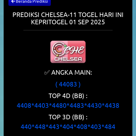
Beranda Prediksi
PREDIKSI CHELSEA-11 TOGEL HARI INI
KEPRITOGEL 01 SEP 2025
✅ ANGKA MAIN:
( 44083 )
TOP 4D (BB) :
4408*4403*4480*4483*4430*4438
TOP 3D (BB) :
440*448*443*404*408*403*484