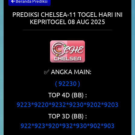
Beranda Prediksi
PREDIKSI CHELSEA-11 TOGEL HARI INI
KEPRITOGEL 08 AUG 2025
✅ ANGKA MAIN:
( 92230 )
TOP 4D (BB) :
9223*9220*9232*9230*9202*9203
TOP 3D (BB) :
922*923*920*932*930*902*903