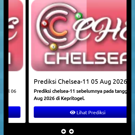
Prediksi
Chelsea-11
05 Aug 2026
Prediksi chelsea-11 sebelumnya pada tanggal 05
Aug 2026 di Kepritogel.
Lihat Prediksi