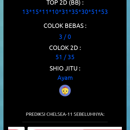
TOP 2D (BB) :
13*15*11*10*31*35*30*51*53
COLOK BEBAS :
3 / 0
COLOK 2D :
51 / 35
SHIO JITU :
Ayam
PREDIKSI CHELSEA-11 SEBELUMNYA: