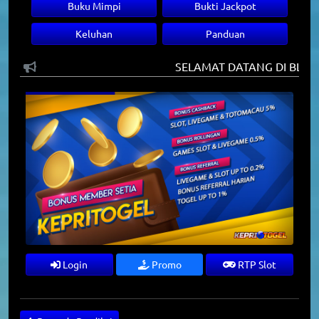
Buku Mimpi
Bukti Jackpot
Keluhan
Panduan
SELAMAT DATANG DI BLOG K
Login
Promo
RTP Slot