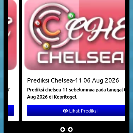
Prediksi
Chelsea-11
06 Aug 2026
Prediksi chelsea-11 sebelumnya pada tanggal 06
Aug 2026 di Kepritogel.
Lihat Prediksi