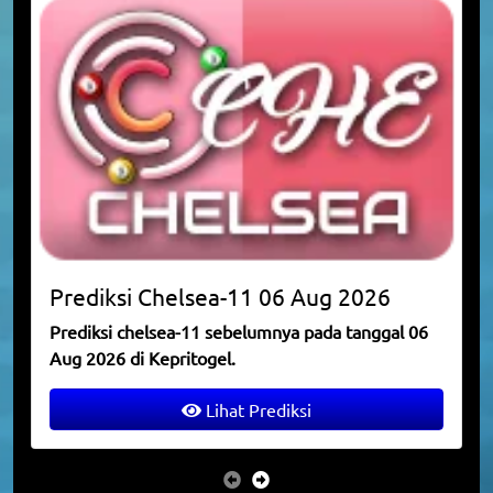
Prediksi
Chelsea-11
06 Aug 2026
Prediksi chelsea-11 sebelumnya pada tanggal 06
Aug 2026 di Kepritogel.
Lihat Prediksi