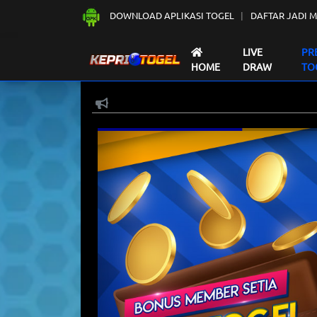
DOWNLOAD APLIKASI TOGEL
DAFTAR JADI 
LIVE
PR
HOME
DRAW
TO