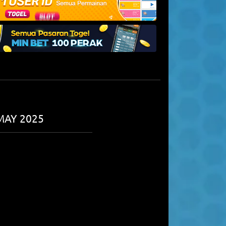
MAY 2025