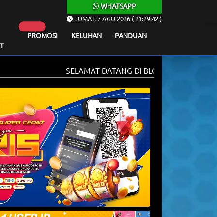
WHATSAPP
JUMAT
, 7 AGU 2026
(
21
:
29
:
42
)
HOT!
PROMOSI
KELUHAN
PANDUAN
T
SELAMAT DATANG DI BLOG KEPRITOGEL SITU