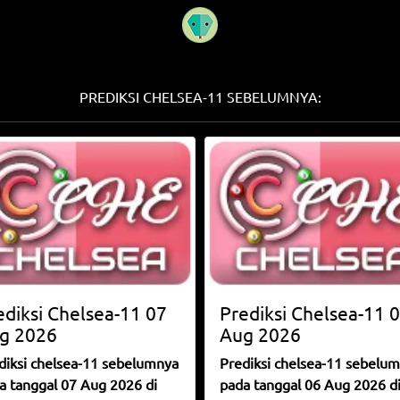
PREDIKSI CHELSEA-11 SEBELUMNYA:
ediksi
Chelsea-11
07
Prediksi
Chelsea-11
0
g 2026
Aug 2026
diksi chelsea-11 sebelumnya
Prediksi chelsea-11 sebelu
a tanggal 07 Aug 2026 di
pada tanggal 06 Aug 2026 d