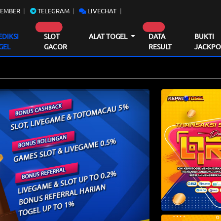
MEMBER
TELEGRAM
LIVECHAT
HOT!
NEW!
EDIKSI
SLOT
ALAT TOGEL
DATA
BUKTI
GEL
GACOR
RESULT
JACKPO