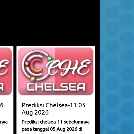
6
Prediksi
Chelsea-11
05
Prediksi
Ch
Aug 2026
Aug 2026
mnya
Prediksi chelsea-11 sebelumnya
Prediksi chel
i
pada tanggal 05 Aug 2026 di
pada tanggal 