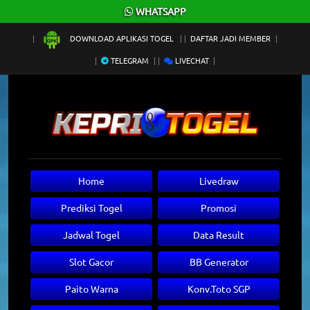
×
WHATSAPP
DOWNLOAD APLIKASI TOGEL
DAFTAR JADI MEMBER
TELEGRAM
LIVECHAT
Home
Livedraw
Prediksi Togel
Promosi
Jadwal Togel
Data Result
Slot Gacor
BB Generator
Paito Warna
Konv.Toto SGP