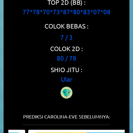
TOP 2D (BB) :
77*78*70*73*87*80*83*07*08
COLOK BEBAS :
7 / 3
COLOK 2D :
80 / 78
SHIO JITU :
Ular
PREDIKSI CAROLINA-EVE SEBELUMNYA: