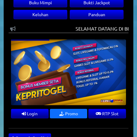
Buku Mimpi
Bukti Jackpot
Keluhan
Panduan
SELAMAT DATANG DI BLOG K
Login
Promo
RTP Slot