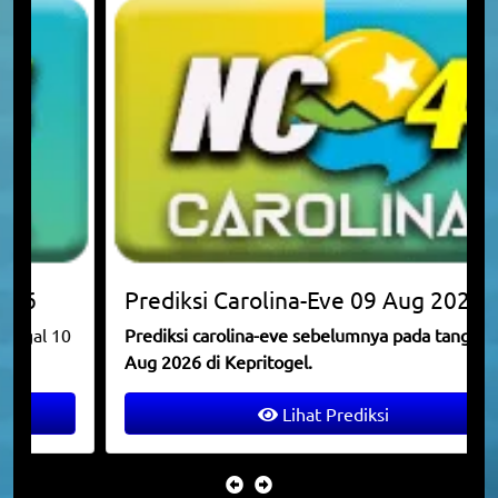
Prediksi
Carolina-Eve
09 Aug 2026
Prediksi carolina-eve sebelumnya pada tanggal 09
Aug 2026 di Kepritogel.
Lihat Prediksi