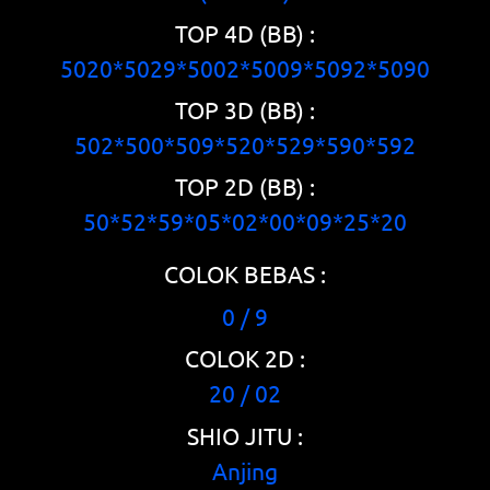
TOP 4D (BB) :
5020*5029*5002*5009*5092*5090
TOP 3D (BB) :
502*500*509*520*529*590*592
TOP 2D (BB) :
50*52*59*05*02*00*09*25*20
COLOK BEBAS :
0 / 9
COLOK 2D :
20 / 02
SHIO JITU :
Anjing