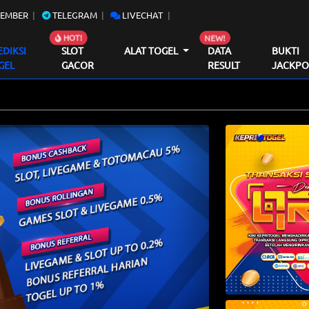
MEMBER
TELEGRAM
LIVECHAT
HOT!
NEW!
EDIKSI
SLOT
ALAT TOGEL
DATA
BUKTI
GEL
GACOR
RESULT
JACKPO