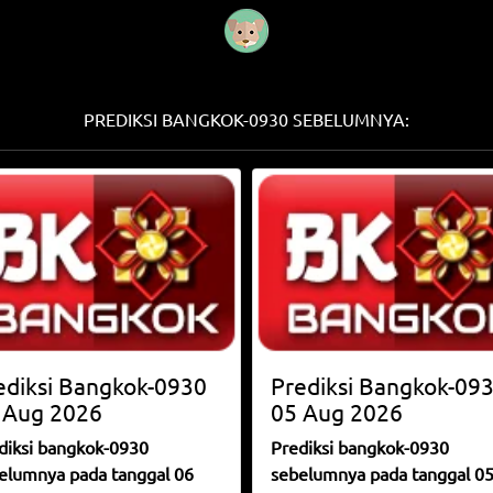
PREDIKSI BANGKOK-0930 SEBELUMNYA:
iksi
Bangkok-0930
Prediksi
Bangkok-0930
Aug 2026
05 Aug 2026
ksi bangkok-0930
Prediksi bangkok-0930
umnya pada tanggal 06
sebelumnya pada tanggal 05