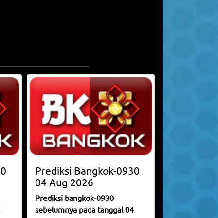
Prediksi
Bangkok-0930
Prediksi
Ban
04 Aug 2026
03 Aug 202
Prediksi bangkok-0930
Prediksi bangko
sebelumnya pada tanggal 04
sebelumnya pad