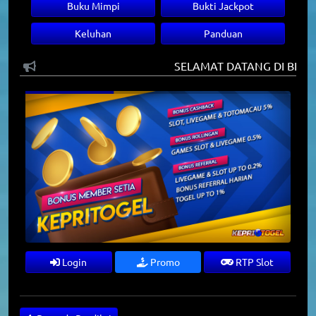
Buku Mimpi
Bukti Jackpot
Keluhan
Panduan
SELAMAT DATANG DI BLOG K
Login
Promo
RTP Slot